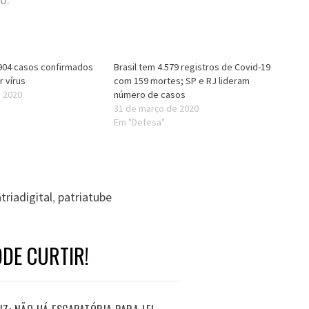
a 904 casos confirmados
Brasil tem 4.579 registros de Covid-19
r vírus
com 159 mortes; SP e RJ lideram
e 2020
número de casos
31 de março de 2020
Em "Defesa"
triadigital
,
patriatube
DE CURTIR!