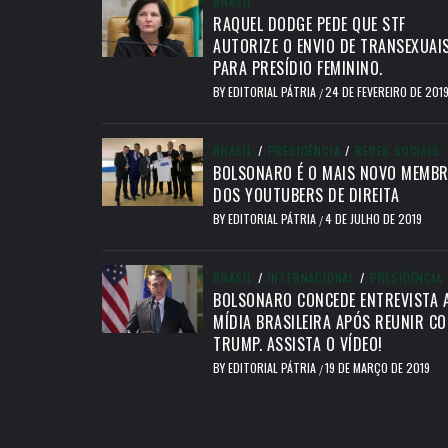
BRASIL
RAQUEL DODGE PEDE QUE STF
AUTORIZE O ENVIO DE TRANSEXUAI
PARA PRESÍDIO FEMININO.
BY
EDITORIAL PÁTRIA
24 DE FEVEREIRO DE 201
/
BRASIL
/
PRESIDÊNCIA
/
REDES SOCIAIS
BOLSONARO É O MAIS NOVO MEMB
DOS YOUTUBERS DE DIREITA
BY
EDITORIAL PÁTRIA
4 DE JULHO DE 2019
/
BRASIL
/
INTERNACIONAL
/
PRESIDÊNCIA
BOLSONARO CONCEDE ENTREVISTA 
MÍDIA BRASILEIRA APÓS REUNIR C
TRUMP. ASSISTA O VÍDEO!
BY
EDITORIAL PÁTRIA
19 DE MARÇO DE 2019
/