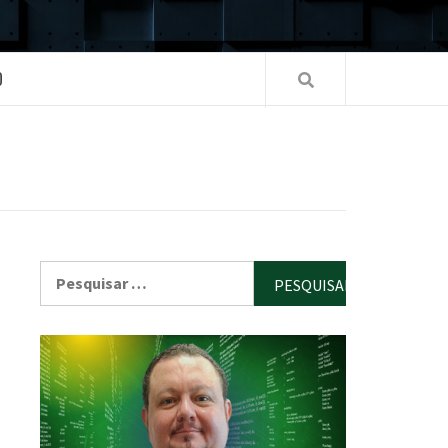
O
Pesquisar
por: