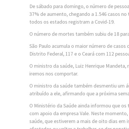
De sábado para domingo, o número de pessoas
37% de aumento, chegando a 1.546 casos no 
todos os estados registram a Covid-19.
O número de mortes também subiu de 18 para 2
São Paulo acumula o maior número de casos c
Distrito Federal, 117 e o Ceará com 112 pesso
O ministro da saúde, Luiz Henrique Mandeta,
iremos nos comportar.
O ministro da saúde também desmentiu um áud
atribuído a ele, afirmando que a próxima seman
O Ministério da Saúde ainda informou que os 
com apoio da empresa Vale. Neste momento, ele
saúde, que estiverem a mais de oito dias em 
afastados ou voltar a trabalhar, se der negativ