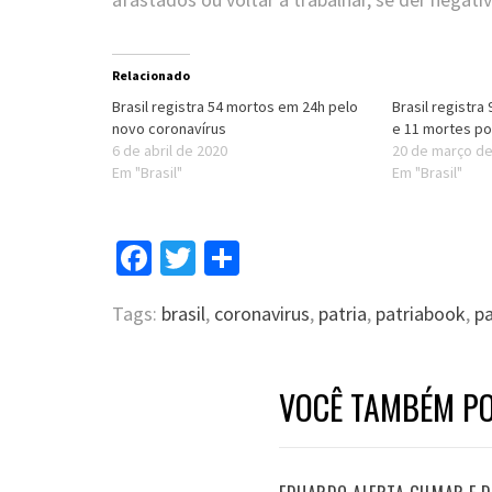
Relacionado
Brasil registra 54 mortos em 24h pelo
Brasil registr
novo coronavírus
e 11 mortes po
6 de abril de 2020
20 de março d
Em "Brasil"
Em "Brasil"
Facebook
Twitter
Compartilhar
Tags:
brasil
,
coronavirus
,
patria
,
patriabook
,
pa
VOCÊ TAMBÉM PO