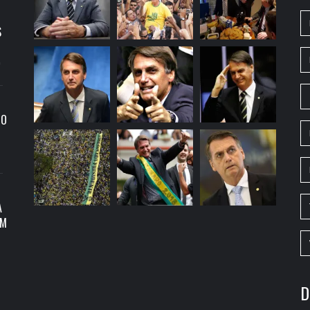
S
9
RO
A
OM
D