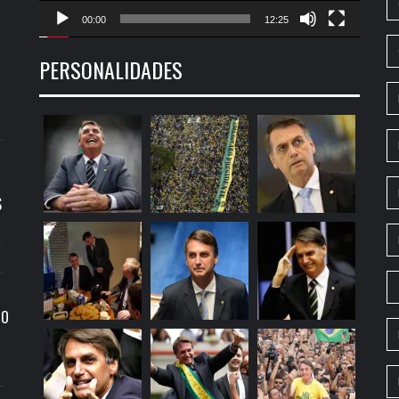
00:00
12:25
PERSONALIDADES
S
9
RO