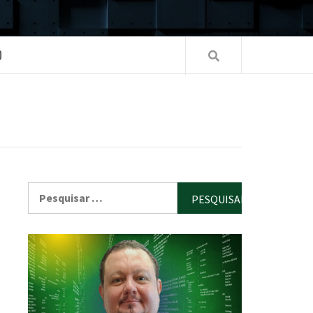
O
Pesquisar
por: