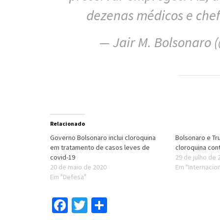
dezenas médicos e chefe
— Jair M. Bolsonaro 
Relacionado
Governo Bolsonaro inclui cloroquina
Bolsonaro e T
em tratamento de casos leves de
cloroquina cont
covid-19
29 de julho de 
20 de maio de 2020
Em "Internacion
Em "Defesa"
Facebook
Twitter
Compartilhar