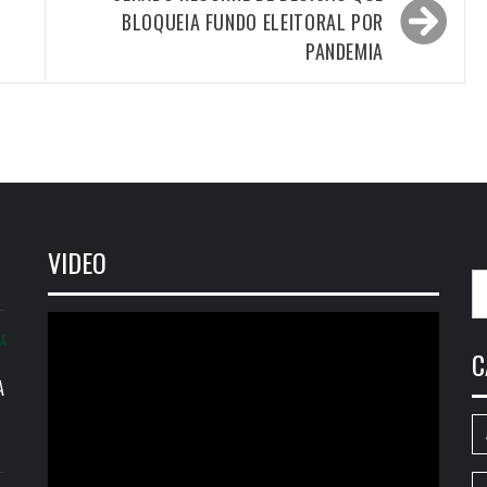
BLOQUEIA FUNDO ELEITORAL POR
PANDEMIA
VIDEO
P
po
Tocador
IA
de
C
vídeo
A