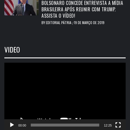
BOLSONARO CONCEDE ENTREVISTA A MÍDIA
BRASILEIRA APÓS REUNIR COM TRUMP.
ASSISTA O VÍDEO!
BY
EDITORIAL PÁTRIA
19 DE MARÇO DE 2019
/
VIDEO
Tocador
de
vídeo
00:00
12:25