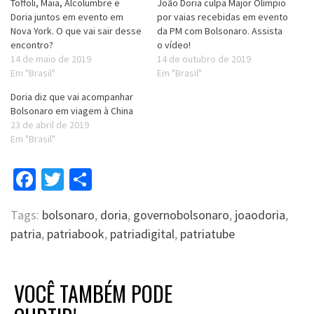
Toffoli, Maia, Alcolumbre e
João Doria culpa Major Olímpio
Doria juntos em evento em
por vaias recebidas em evento
Nova York. O que vai sair desse
da PM com Bolsonaro. Assista
encontro?
o vídeo!
14 de maio de 2019
14 de outubro de 2019
Em "Brasil"
Em "Brasil"
Doria diz que vai acompanhar
Bolsonaro em viagem à China
23 de abril de 2019
Em "Brasil"
Facebook
Twitter
Compartilhar
Tags:
bolsonaro
,
doria
,
governobolsonaro
,
joaodoria
,
patria
,
patriabook
,
patriadigital
,
patriatube
VOCÊ TAMBÉM PODE