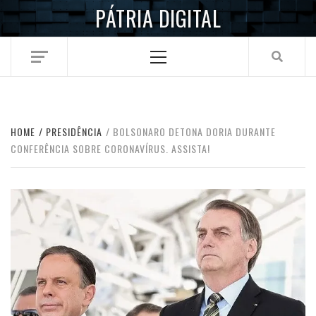
Skip
PÁTRIA DIGITAL
to
content
Primary
Menu
HOME
PRESIDÊNCIA
BOLSONARO DETONA DORIA DURANTE
CONFERÊNCIA SOBRE CORONAVÍRUS. ASSISTA!