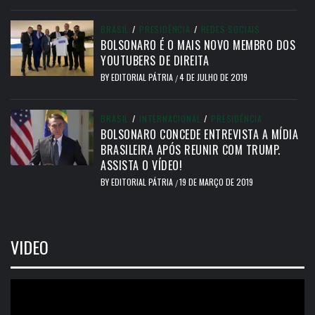
BRASIL
/
PRESIDÊNCIA
/
REDES SOCIAIS
BOLSONARO É O MAIS NOVO MEMBRO DOS
YOUTUBERS DE DIREITA
BY
EDITORIAL PÁTRIA
4 DE JULHO DE 2019
/
BRASIL
/
INTERNACIONAL
/
PRESIDÊNCIA
BOLSONARO CONCEDE ENTREVISTA A MÍDIA
BRASILEIRA APÓS REUNIR COM TRUMP.
ASSISTA O VÍDEO!
BY
EDITORIAL PÁTRIA
19 DE MARÇO DE 2019
/
VIDEO
Tocador
de