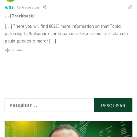
w88
6 anos atrás
… [Trackback]
[…] There you will find 86335 more Information on that Topic:
patria.digital/bolsonaro-continua-com-dieta-cremosa-e-fala-com-
paulo-guedes-e-moro/ […]
0
Pesquisar
por: