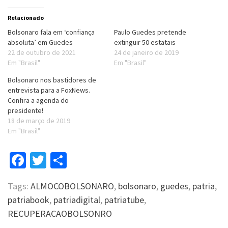
Relacionado
Bolsonaro fala em ‘confiança
Paulo Guedes pretende
absoluta’ em Guedes
extinguir 50 estatais
22 de outubro de 2021
24 de janeiro de 2019
Em "Brasil"
Em "Brasil"
Bolsonaro nos bastidores de
entrevista para a FoxNews.
Confira a agenda do
presidente!
18 de março de 2019
Em "Brasil"
Facebook
Twitter
Compartilhar
Tags:
ALMOCOBOLSONARO
,
bolsonaro
,
guedes
,
patria
,
patriabook
,
patriadigital
,
patriatube
,
RECUPERACAOBOLSONRO