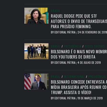
BRASIL
RAQUEL DODGE PEDE QUE STF
AUTORIZE O ENVIO DE TRANSEXUAI
PARA PRESÍDIO FEMININO.
BY
EDITORIAL PÁTRIA
24 DE FEVEREIRO DE 201
/
BRASIL
/
PRESIDÊNCIA
/
REDES SOCIAIS
BOLSONARO É O MAIS NOVO MEMB
DOS YOUTUBERS DE DIREITA
BY
EDITORIAL PÁTRIA
4 DE JULHO DE 2019
/
BRASIL
/
INTERNACIONAL
/
PRESIDÊNCIA
BOLSONARO CONCEDE ENTREVISTA 
MÍDIA BRASILEIRA APÓS REUNIR C
TRUMP. ASSISTA O VÍDEO!
BY
EDITORIAL PÁTRIA
19 DE MARÇO DE 2019
/