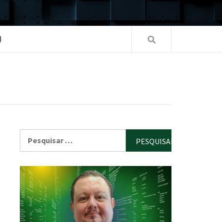
O
Pesquisar
por: