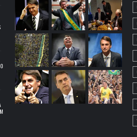
S
9
RO
A
OM