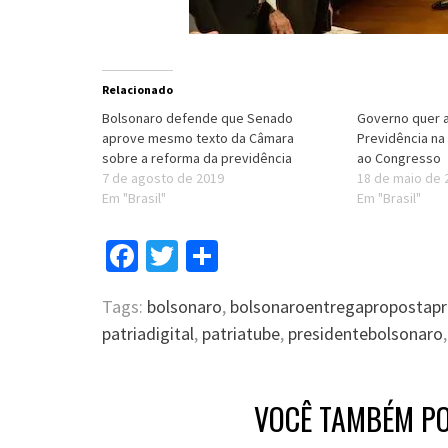
Relacionado
Bolsonaro defende que Senado
Governo quer 
aprove mesmo texto da Câmara
Previdência na
sobre a reforma da previdência
ao Congresso
7 de agosto de 2019
18 de maio de 
Em "Brasil"
Em "Brasil"
Facebook
Twitter
Compartilhar
Tags:
bolsonaro
,
bolsonaroentregapropostapr
patriadigital
,
patriatube
,
presidentebolsonaro
VOCÊ TAMBÉM PO