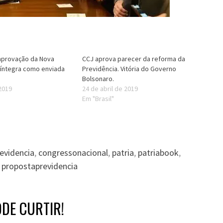
aprovação da Nova
CCJ aprova parecer da reforma da
 íntegra como enviada
Previdência. Vitória do Governo
Bolsonaro.
2019
24 de abril de 2019
Em "Brasil"
evidencia
,
congressonacional
,
patria
,
patriabook
,
,
propostaprevidencia
DE CURTIR!