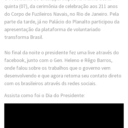
quinta (07), da cerimônia de celebração aos 211 anos
do Corpo de Fuzileiros Navais, no Rio de Janeiro. Pela
parte da tarde, já no Palácio do Planalto participou da
apresentação da plataforma de voluntariado
transforma Brasil.
No final da noite o presidente fez uma live através do
facebook, junto com o Gen. Heleno e Rêgo Barros,
onde falou sobre os trabalhos que o governo vem
desenvolvendo e que agora retoma seu contato direto
com os brasileiros através ds redes sociais.
Assista como foi o Dia do Presidente: