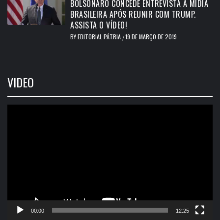
BOLSONARO CONCEDE ENTREVISTA A MÍDIA
BRASILEIRA APÓS REUNIR COM TRUMP.
ASSISTA O VÍDEO!
BY
EDITORIAL PÁTRIA
19 DE MARÇO DE 2019
/
VIDEO
Tocador
de
vídeo
00:00
12:25