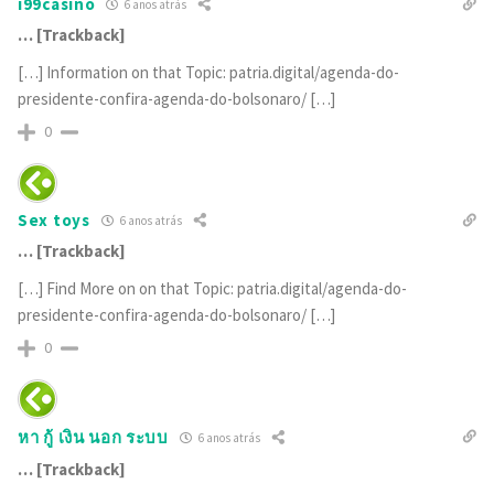
i99casino
6 anos atrás
… [Trackback]
[…] Information on that Topic: patria.digital/agenda-do-
presidente-confira-agenda-do-bolsonaro/ […]
0
Sex toys
6 anos atrás
… [Trackback]
[…] Find More on on that Topic: patria.digital/agenda-do-
presidente-confira-agenda-do-bolsonaro/ […]
0
หา กู้ เงิน นอก ระบบ
6 anos atrás
… [Trackback]