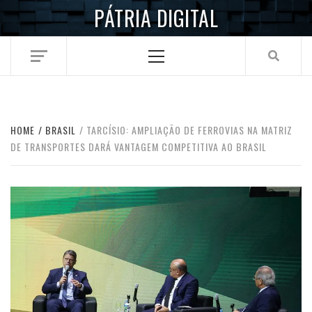
Skip
PÁTRIA DIGITAL
to
content
Primary
Menu
HOME
BRASIL
TARCÍSIO: AMPLIAÇÃO DE FERROVIAS NA MATRIZ
DE TRANSPORTES DARÁ VANTAGEM COMPETITIVA AO BRASIL