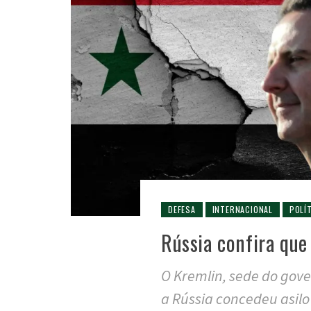
DEFESA
INTERNACIONAL
POLÍ
Rússia confira que
O Kremlin, sede do gove
a Rússia concedeu asilo