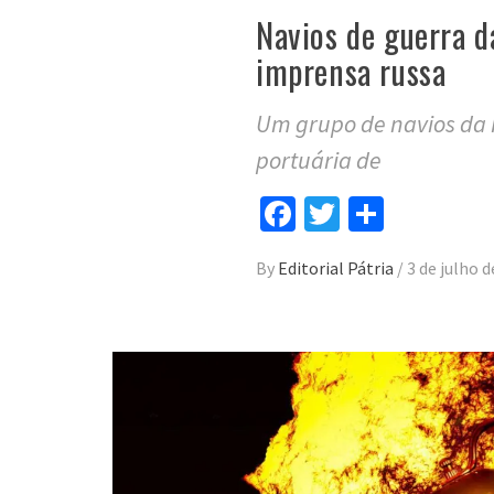
Navios de guerra d
imprensa russa
Um grupo de navios da 
portuária de
Facebook
Twitter
Compar
By
Editorial Pátria
/
3 de julho 