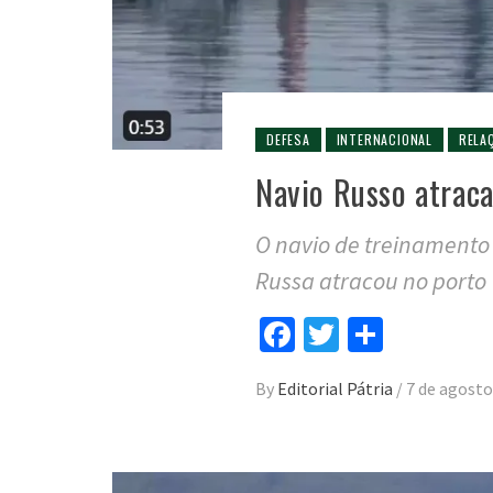
DEFESA
INTERNACIONAL
RELA
Navio Russo atrac
O navio de treinamento 
Russa atracou no porto
Facebook
Twitter
Compar
By
Editorial Pátria
/
7 de agosto