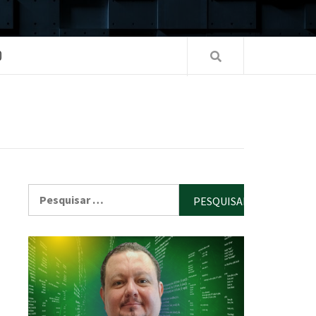
O
Pesquisar
por: