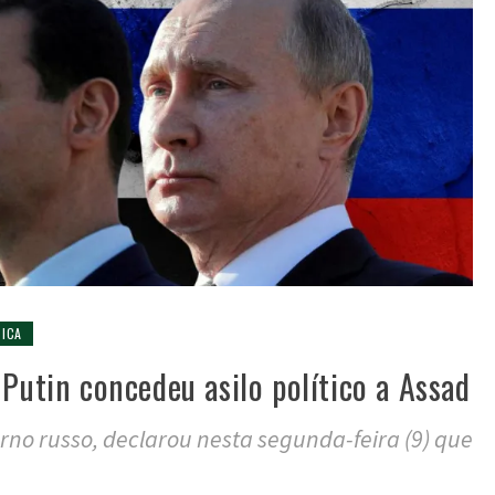
TICA
 Putin concedeu asilo político a Assad
rno russo, declarou nesta segunda-feira (9) que