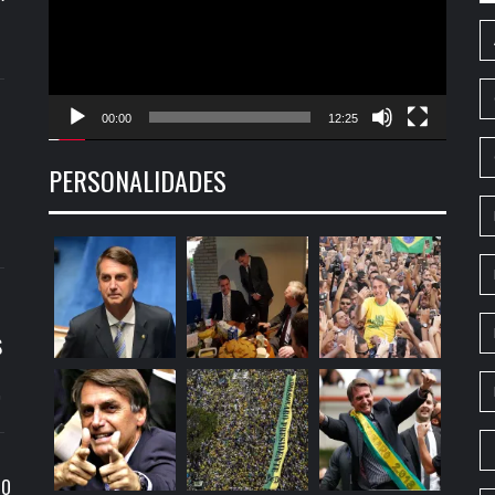
00:00
12:25
PERSONALIDADES
S
9
RO