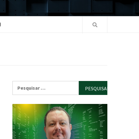
O
Pesquisar
por: