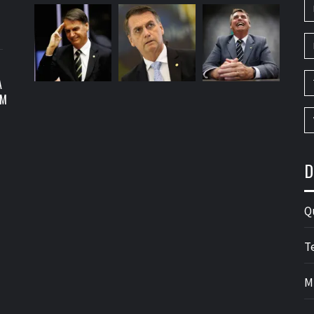
A
OM
D
Q
T
M