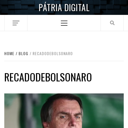
Skip
PÁTRIA DIGITAL
to
content
Primary
Menu
HOME
BLOG
RECADODEBOLSONARO
RECADODEBOLSONARO