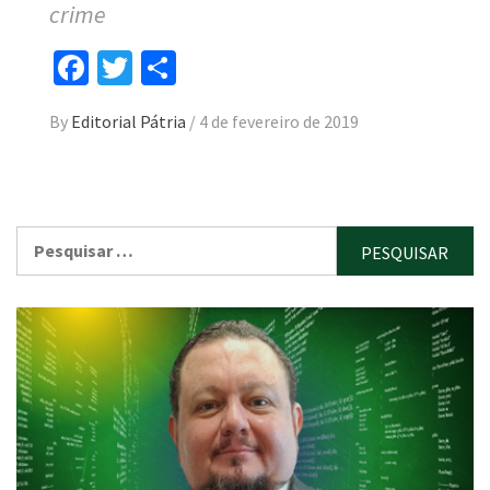
crime
Facebook
Twitter
Compartilhar
By
Editorial Pátria
/
4 de fevereiro de 2019
Pesquisar
por: