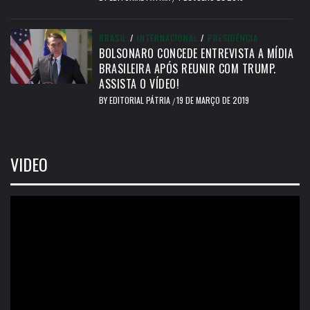
BRASIL
/
INTERNACIONAL
/
PRESIDÊNCIA
BOLSONARO CONCEDE ENTREVISTA A MÍDIA
BRASILEIRA APÓS REUNIR COM TRUMP.
ASSISTA O VÍDEO!
BY
EDITORIAL PÁTRIA
19 DE MARÇO DE 2019
/
VIDEO
Tocador
de
vídeo