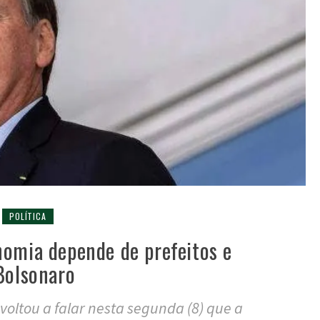
POLÍTICA
nomia depende de prefeitos e
Bolsonaro
voltou a falar nesta segunda (8) que a