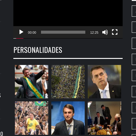
00:00
12:25
PERSONALIDADES
S
9
RO