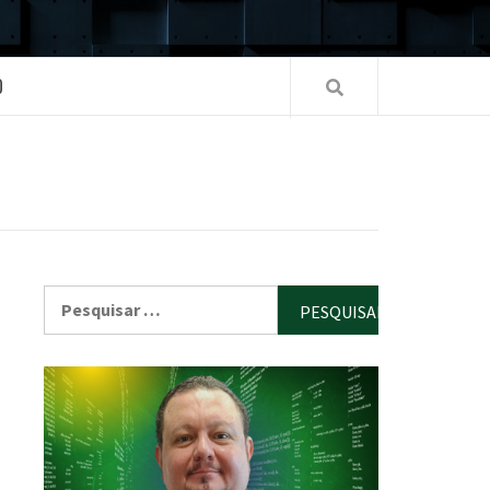
O
Pesquisar
por: