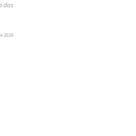
a das
tilhar
de 2020