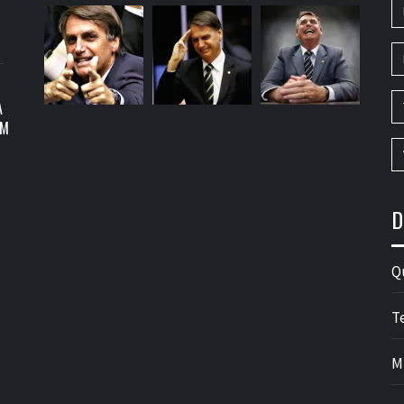
A
OM
D
Q
T
M