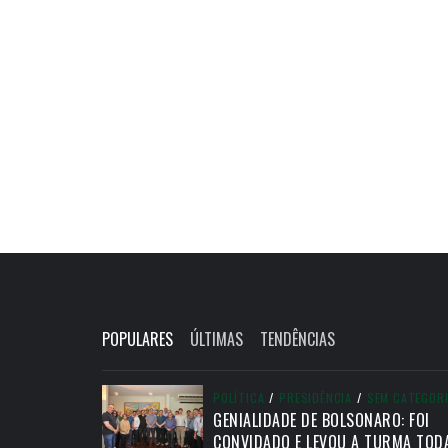
POPULARES
ÚLTIMAS
TENDÊNCIAS
POLÍTICA
/
PRESIDÊNCIA
/
SEM CATEGOR
GENIALIDADE DE BOLSONARO: FOI
CONVIDADO E LEVOU A TURMA TOD