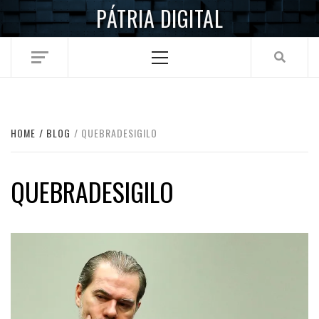
Skip
PÁTRIA DIGITAL
to
content
Primary
Menu
HOME
BLOG
QUEBRADESIGILO
QUEBRADESIGILO