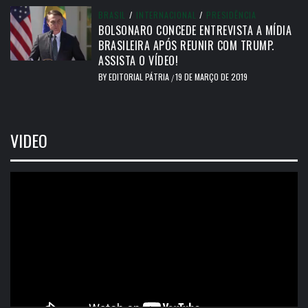
BRASIL
/
INTERNACIONAL
/
PRESIDÊNCIA
BOLSONARO CONCEDE ENTREVISTA A MÍDIA
BRASILEIRA APÓS REUNIR COM TRUMP.
ASSISTA O VÍDEO!
BY
EDITORIAL PÁTRIA
19 DE MARÇO DE 2019
/
VIDEO
Tocador
de
vídeo