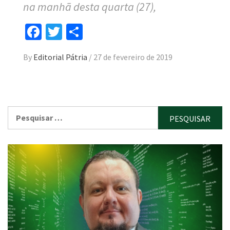
na manhã desta quarta (27),
Facebook
Twitter
Compartilhar
By
Editorial Pátria
/
27 de fevereiro de 2019
Pesquisar
por: