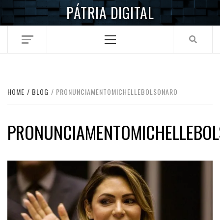
Skip
PÁTRIA DIGITAL
to
content
Primary
Menu
HOME
BLOG
PRONUNCIAMENTOMICHELLEBOLSONARO
PRONUNCIAMENTOMICHELLEBO