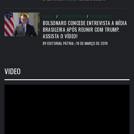
BRASIL
/
INTERNACIONAL
/
PRESIDÊNCIA
BOLSONARO CONCEDE ENTREVISTA A MÍDIA
BRASILEIRA APÓS REUNIR COM TRUMP.
ASSISTA O VÍDEO!
BY
EDITORIAL PÁTRIA
19 DE MARÇO DE 2019
/
VIDEO
Tocador
de
vídeo