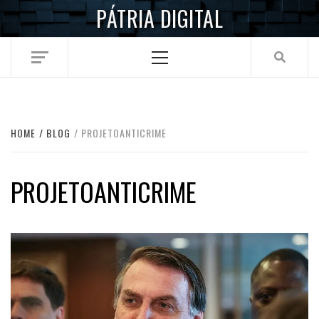
Skip
PÁTRIA DIGITAL
to
content
Primary
Menu
HOME
BLOG
PROJETOANTICRIME
PROJETOANTICRIME