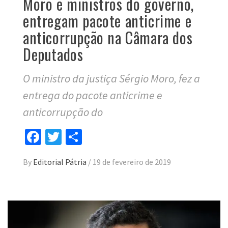
Moro e ministros do governo,
entregam pacote anticrime e
anticorrupção na Câmara dos
Deputados
O ministro da justiça Sérgio Moro, fez a
entrega do pacote anticrime e
anticorrupção do
Facebook
Twitter
Compartilhar
By
Editorial Pátria
/
19 de fevereiro de 2019