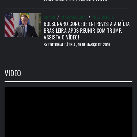
BRASIL
/
INTERNACIONAL
/
PRESIDÊNCIA
BOLSONARO CONCEDE ENTREVISTA A MÍDIA
BRASILEIRA APÓS REUNIR COM TRUMP.
ASSISTA O VÍDEO!
BY
EDITORIAL PÁTRIA
19 DE MARÇO DE 2019
/
VIDEO
Tocador
de
vídeo