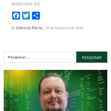
Anticrime irá
Facebook
Twitter
Compartilhar
By
Editorial Pátria
/
18 de fevereiro de 2019
Pesquisar
por: