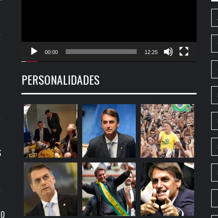
00:00
12:25
PERSONALIDADES
S
9
RO