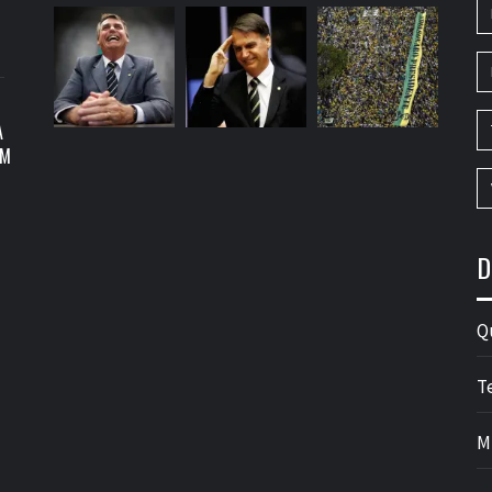
A
OM
D
Q
T
M