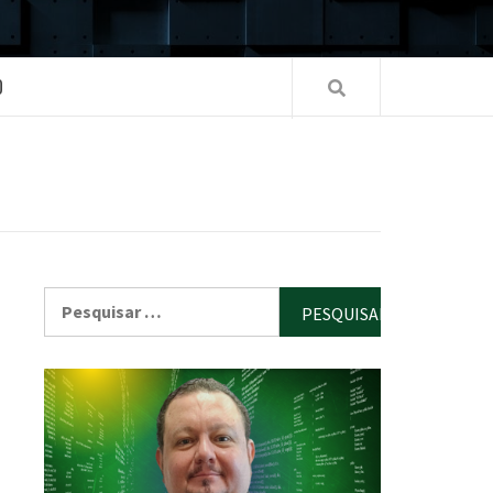
O
Pesquisar
por: