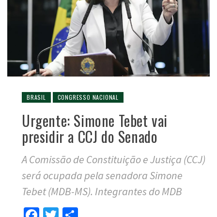
BRASIL
CONGRESSO NACIONAL
Urgente: Simone Tebet vai
presidir a CCJ do Senado
A Comissão de Constituição e Justiça (CCJ)
será ocupada pela senadora Simone
Tebet (MDB-MS). Integrantes do MDB
Facebook
Twitter
Compartilhar