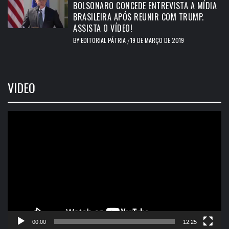
BOLSONARO CONCEDE ENTREVISTA A MÍDIA
BRASILEIRA APÓS REUNIR COM TRUMP.
ASSISTA O VÍDEO!
BY
EDITORIAL PÁTRIA
19 DE MARÇO DE 2019
/
VIDEO
Tocador
de
vídeo
00:00
12:25