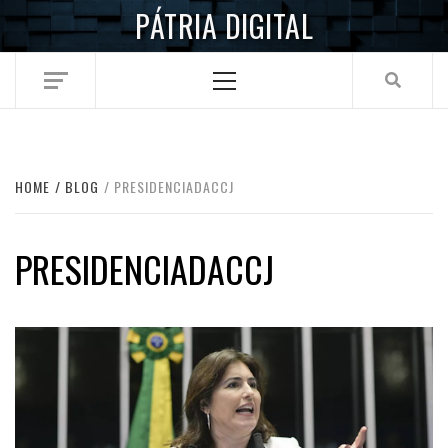
Skip
PÁTRIA DIGITAL
to
content
Primary
Menu
HOME
BLOG
PRESIDENCIADACCJ
PRESIDENCIADACCJ