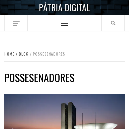
Skip
PÁTRIA DIGITAL
to
content
Primary
Menu
HOME
BLOG
POSSESENADORES
POSSESENADORES