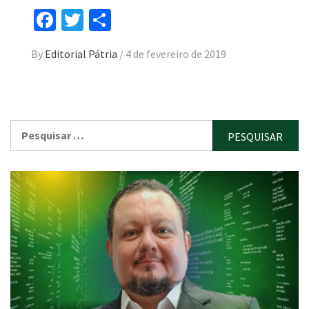
Facebook
Twitter
Compartilhar
By
Editorial Pátria
/
4 de fevereiro de 2019
Pesquisar
por: