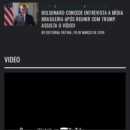
BRASIL
/
INTERNACIONAL
/
PRESIDÊNCIA
BOLSONARO CONCEDE ENTREVISTA A MÍDIA
BRASILEIRA APÓS REUNIR COM TRUMP.
ASSISTA O VÍDEO!
BY
EDITORIAL PÁTRIA
19 DE MARÇO DE 2019
/
VIDEO
Tocador
de
vídeo