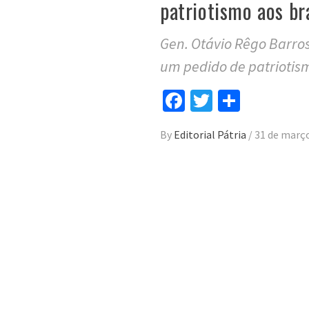
patriotismo aos bra
Gen. Otávio Rêgo Barros
um pedido de patriotism
Facebook
Twitter
Compar
By
Editorial Pátria
/
31 de març