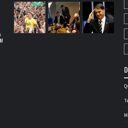
A
OM
D
Q
T
M