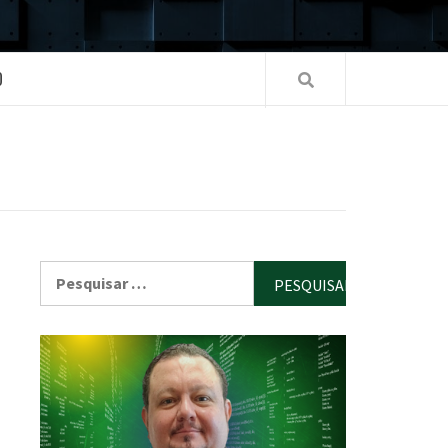
O
Pesquisar
por: