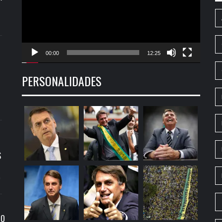
00:00
12:25
PERSONALIDADES
S
9
RO