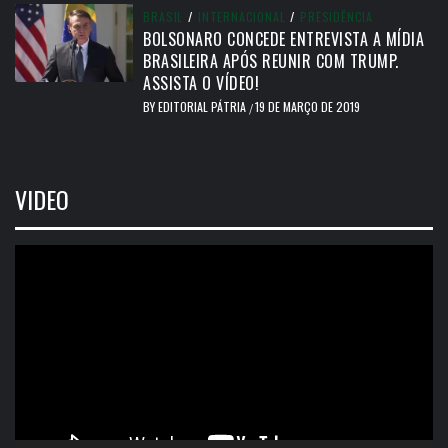
BRASIL
/
INTERNACIONAL
/
PRESIDÊNCIA
BOLSONARO CONCEDE ENTREVISTA A MÍDIA
BRASILEIRA APÓS REUNIR COM TRUMP.
ASSISTA O VÍDEO!
BY
EDITORIAL PÁTRIA
19 DE MARÇO DE 2019
/
VIDEO
Tocador
de
vídeo