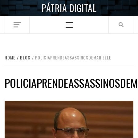
Skip
PÁTRIA DIGITAL
to
content
Primary
Menu
HOME
BLOG
POLICIAPRENDEASSASSINOSDEMARIELLE
POLICIAPRENDEASSASSINOSDEM