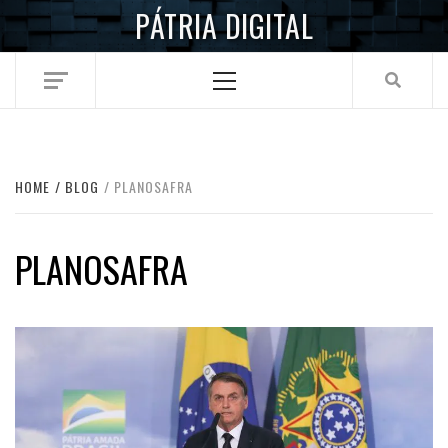
Skip
PÁTRIA DIGITAL
to
content
Primary
Menu
HOME
BLOG
PLANOSAFRA
PLANOSAFRA