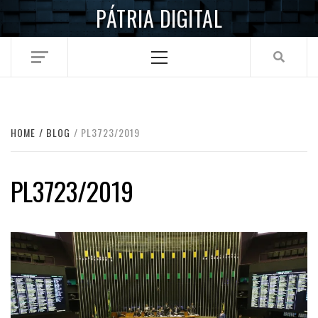
Skip
PÁTRIA DIGITAL
to
content
Primary
Menu
HOME
BLOG
PL3723/2019
PL3723/2019