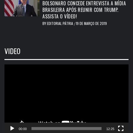
BOLSONARO CONCEDE ENTREVISTA A MÍDIA
BRASILEIRA APÓS REUNIR COM TRUMP.
ASSISTA O VÍDEO!
BY
EDITORIAL PÁTRIA
19 DE MARÇO DE 2019
/
VIDEO
Tocador
de
vídeo
00:00
12:25