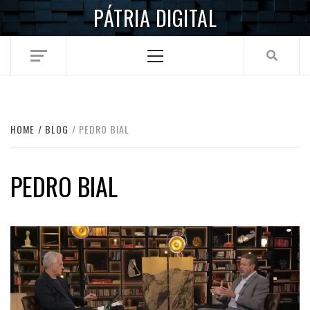
Skip
PÁTRIA DIGITAL
to
content
Primary
Menu
HOME
BLOG
PEDRO BIAL
PEDRO BIAL