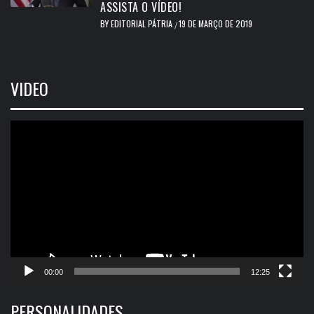
ASSISTA O VÍDEO!
BY
EDITORIAL PÁTRIA
19 DE MARÇO DE 2019
/
VIDEO
Tocador
de
vídeo
00:00
12:25
PERSONALIDADES