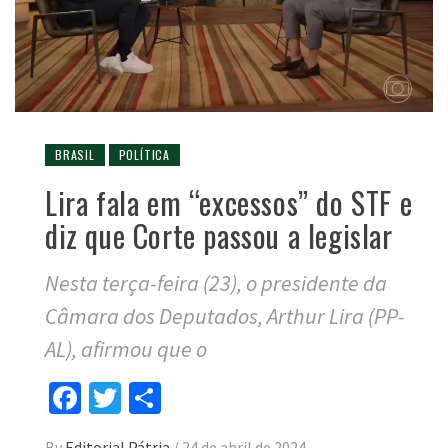
BRASIL
POLÍTICA
Lira fala em “excessos” do STF e
diz que Corte passou a legislar
Nesta terça-feira (23), o presidente da
Câmara dos Deputados, Arthur Lira (PP-
AL), afirmou que o
Facebook
Twitter
Compartilhar
By
Editorial Pátria
/
24 de abril de 2024