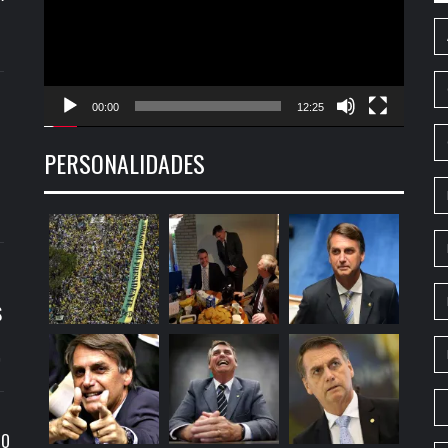
00:00
12:25
PERSONALIDADES
S
9
RO