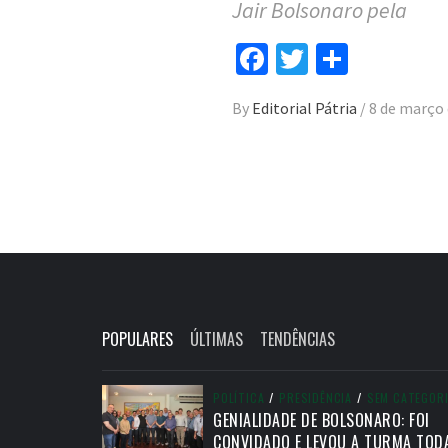
Jair Bolsonaro pela
Facebook
Twitter
Compar
By
Editorial Pátria
/
8 de março 
POPULARES
ÚLTIMAS
TENDÊNCIAS
POLÍTICA
/
PRESIDÊNCIA
/
SEM CATEGOR
GENIALIDADE DE BOLSONARO: FOI
CONVIDADO E LEVOU A TURMA TOD