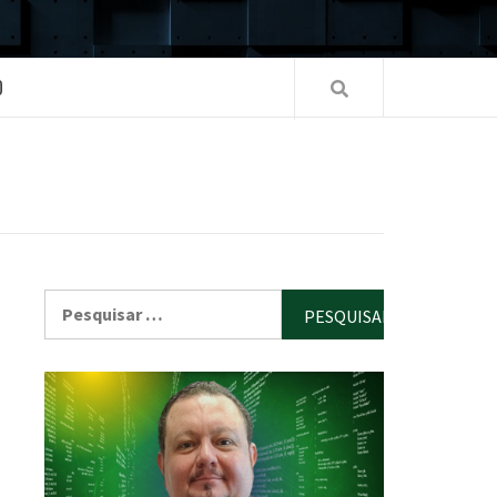
O
Pesquisar
por: