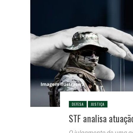
DEFESA
JUSTIÇA
STF analisa atuaçã
O julgamento de uma aç