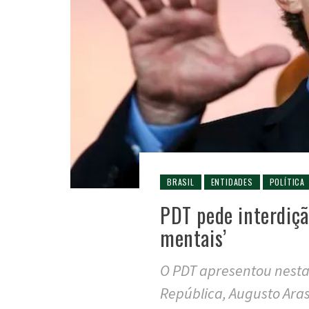
BRASIL
ENTIDADES
POLÍTICA
PDT pede interdiçã
mentais’
O PDT apresentou nesta
República, Augusto Aras