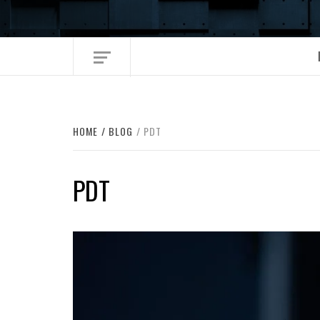
Skip
to
content
HOME
BLOG
PDT
PDT