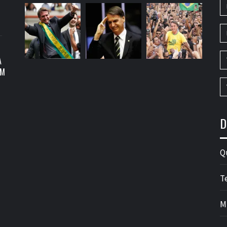
A
OM
D
Q
T
M