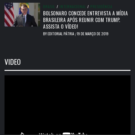
BRASIL
/
INTERNACIONAL
/
PRESIDÊNCIA
BOLSONARO CONCEDE ENTREVISTA A MÍDIA
BRASILEIRA APÓS REUNIR COM TRUMP.
ASSISTA O VÍDEO!
BY
EDITORIAL PÁTRIA
19 DE MARÇO DE 2019
/
VIDEO
Tocador
de
vídeo