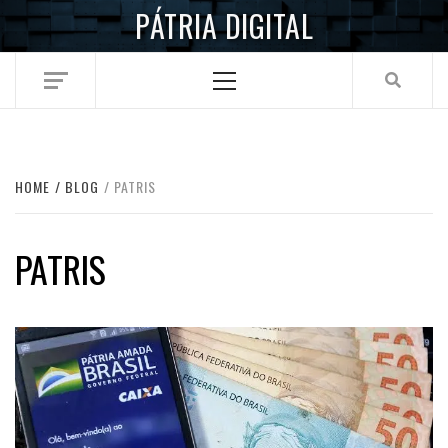
Skip
PÁTRIA DIGITAL
to
content
Primary
Menu
HOME
BLOG
PATRIS
PATRIS