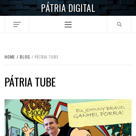
Skip
PÁTRIA DIGITAL
to
content
Primary
Menu
HOME
BLOG
PÁTRIA TUBE
PÁTRIA TUBE