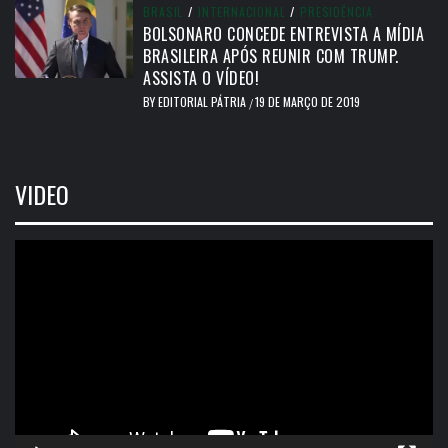
BRASIL
/
INTERNACIONAL
/
PRESIDÊNCIA
BOLSONARO CONCEDE ENTREVISTA A MÍDIA
BRASILEIRA APÓS REUNIR COM TRUMP.
ASSISTA O VÍDEO!
BY
EDITORIAL PÁTRIA
19 DE MARÇO DE 2019
/
VIDEO
Tocador
de
vídeo