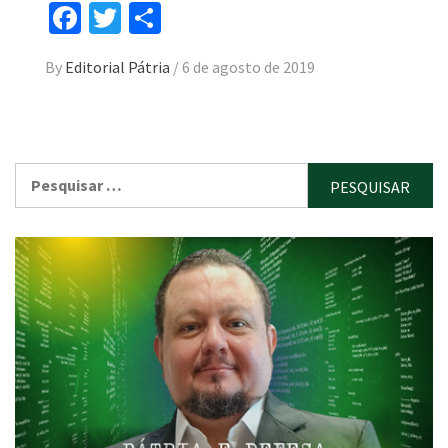
Facebook
Twitter
Compartilhar
By
Editorial Pátria
/
6 de agosto de 2019
Pesquisar
por: