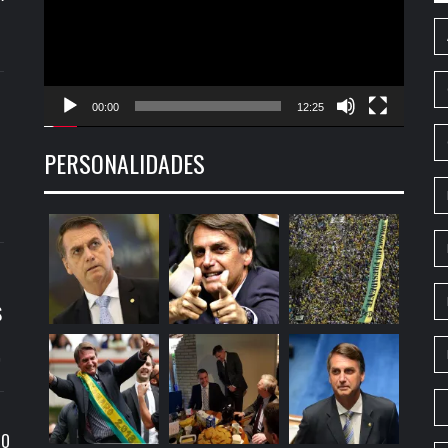
00:00
12:25
PERSONALIDADES
S
9
RO