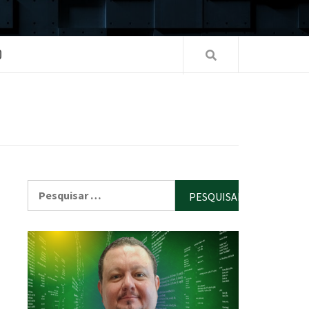
O
Pesquisar
por: