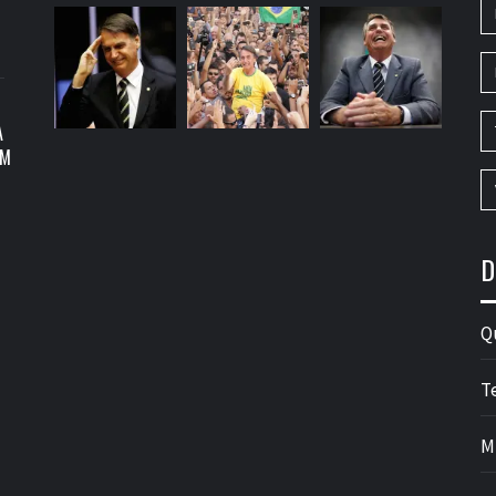
A
OM
D
Q
T
M