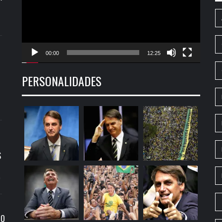
00:00
12:25
PERSONALIDADES
S
9
RO