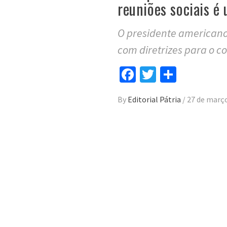
reuniões sociais é
O presidente americano
com diretrizes para o 
Facebook
Twitter
Compar
By
Editorial Pátria
/
27 de març