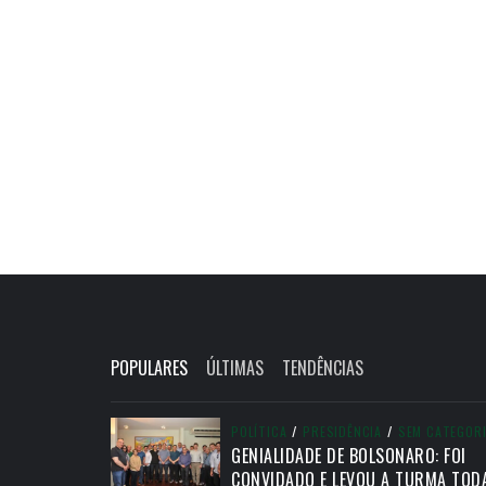
POPULARES
ÚLTIMAS
TENDÊNCIAS
POLÍTICA
/
PRESIDÊNCIA
/
SEM CATEGOR
GENIALIDADE DE BOLSONARO: FOI
CONVIDADO E LEVOU A TURMA TOD