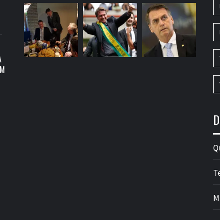
A
OM
D
Q
T
M