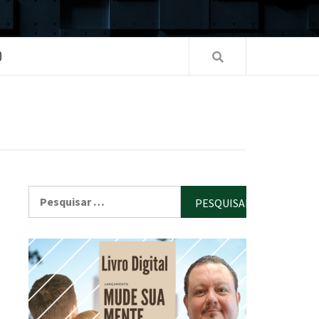
O
Pesquisar
por: