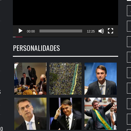
00:00
12:25
PERSONALIDADES
S
9
RO