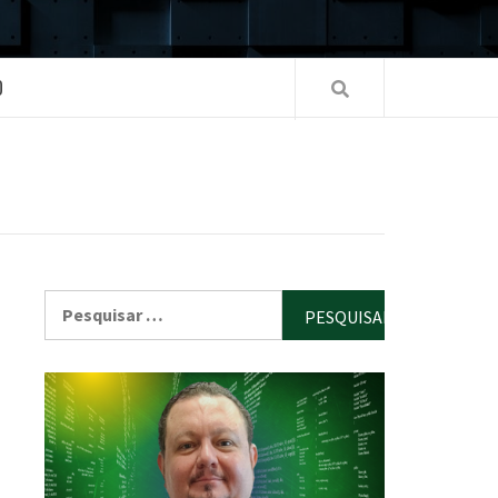
O
Pesquisar
por: