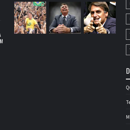
A
OM
D
Q
T
M