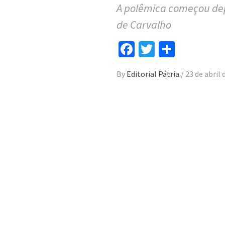
A polêmica começou dep
de Carvalho
Facebook
Twitter
Compar
By
Editorial Pátria
/
23 de abril 