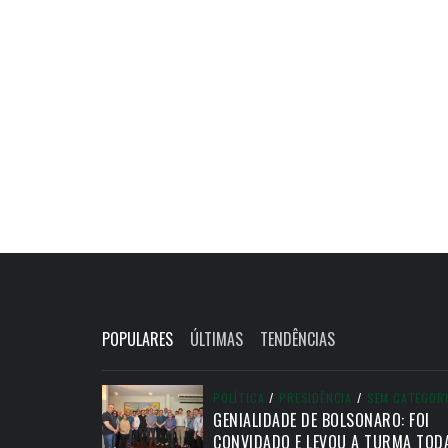
POPULARES
ÚLTIMAS
TENDÊNCIAS
POLÍTICA
/
PRESIDÊNCIA
/
SEM CATEGOR
GENIALIDADE DE BOLSONARO: FOI
CONVIDADO E LEVOU A TURMA TOD