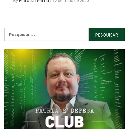
By
Editorial Pátria
/
12 de maio de 2020
Pesquisar
por: