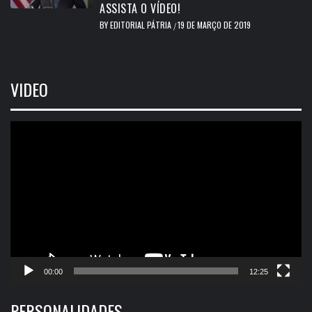
ASSISTA O VÍDEO!
BY
EDITORIAL PÁTRIA
19 DE MARÇO DE 2019
/
VIDEO
Tocador
de
vídeo
00:00
12:25
PERSONALIDADES