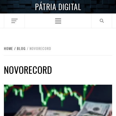
Skip
PÁTRIA DIGITAL
to
content
Primary
Menu
HOME
BLOG
NOVORECORD
NOVORECORD