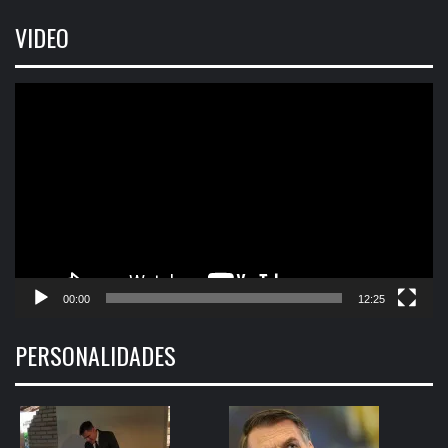
VIDEO
Tocador
de
vídeo
00:00
12:25
PERSONALIDADES