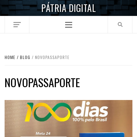
Skip
PÁTRIA DIGITAL
to
content
Primary
Menu
HOME
BLOG
NOVOPASSAPORTE
NOVOPASSAPORTE