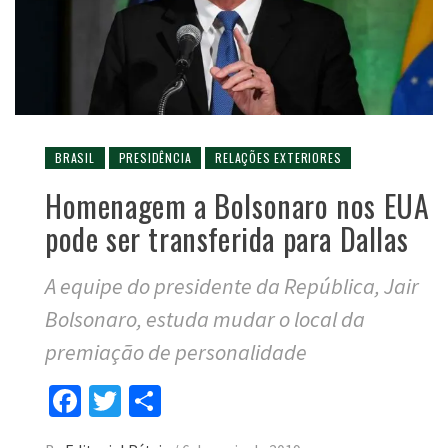
BRASIL
PRESIDÊNCIA
RELAÇÕES EXTERIORES
Homenagem a Bolsonaro nos EUA
pode ser transferida para Dallas
A equipe do presidente da República, Jair
Bolsonaro, estuda mudar o local da
premiação de personalidade
Facebook
Twitter
Compartilhar