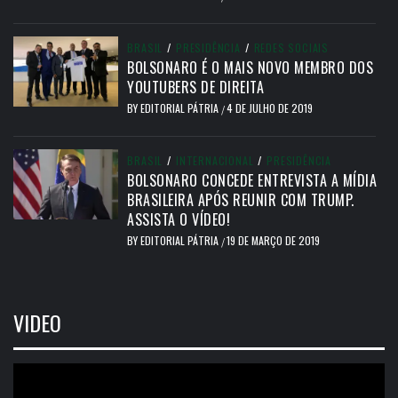
BRASIL
/
PRESIDÊNCIA
/
REDES SOCIAIS
BOLSONARO É O MAIS NOVO MEMBRO DOS
YOUTUBERS DE DIREITA
BY
EDITORIAL PÁTRIA
4 DE JULHO DE 2019
/
BRASIL
/
INTERNACIONAL
/
PRESIDÊNCIA
BOLSONARO CONCEDE ENTREVISTA A MÍDIA
BRASILEIRA APÓS REUNIR COM TRUMP.
ASSISTA O VÍDEO!
BY
EDITORIAL PÁTRIA
19 DE MARÇO DE 2019
/
VIDEO
Tocador
de