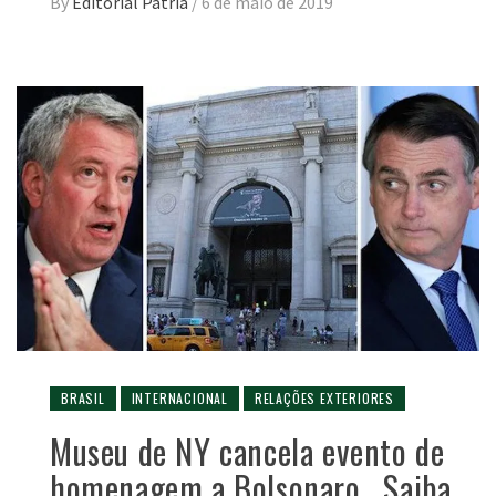
By
Editorial Pátria
/
6 de maio de 2019
BRASIL
INTERNACIONAL
RELAÇÕES EXTERIORES
Museu de NY cancela evento de
homenagem a Bolsonaro . Saiba