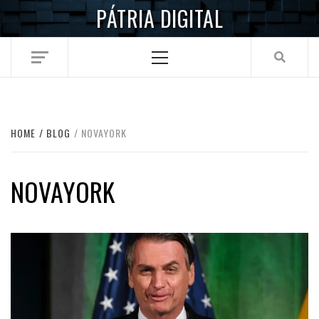
Skip
PÁTRIA DIGITAL
to
content
Primary
Menu
HOME
BLOG
NOVAYORK
NOVAYORK