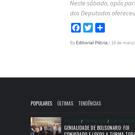
Neste sábado, após par
dos Deputados oferece
Facebook
Twitter
Compar
By
Editorial Pátria
/
16 de març
POPULARES
ÚLTIMAS
TENDÊNCIAS
POLÍTICA
/
PRESIDÊNCIA
/
SEM CATEGOR
GENIALIDADE DE BOLSONARO: FOI
CONVIDADO E LEVOU A TURMA TOD