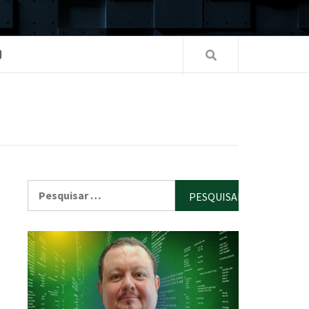
O
Pesquisar
por: