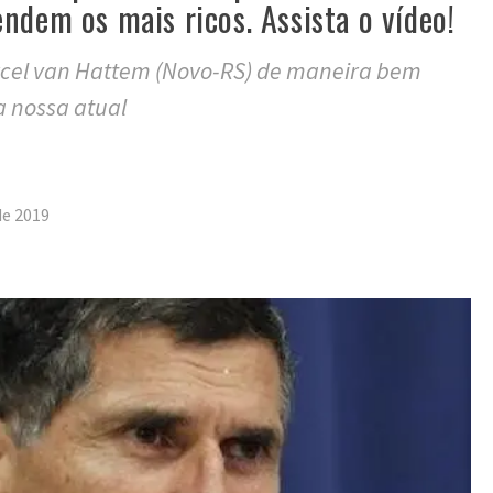
ndem os mais ricos. Assista o vídeo!
rcel van Hattem (Novo-RS) de maneira bem
a nossa atual
tilhar
de 2019