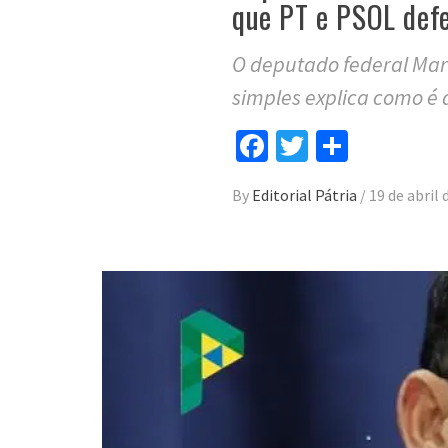
que PT e PSOL defe
O deputado federal Ma
simples explica como é 
Facebook
Twitter
Compar
By
Editorial Pátria
/
19 de abril 