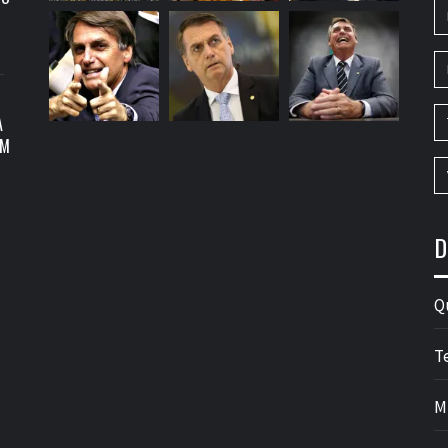
A
OM
D
Q
T
M