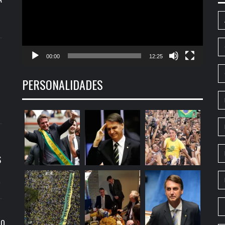
00:00
12:25
PERSONALIDADES
S
9
RO