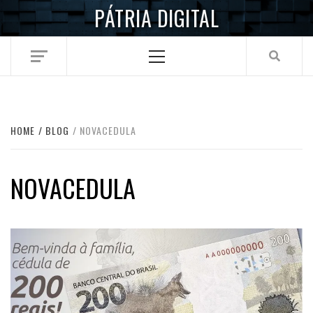
Skip
PÁTRIA DIGITAL
to
content
Primary
Menu
HOME
BLOG
NOVACEDULA
NOVACEDULA