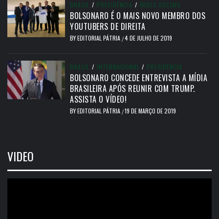
BRASIL
/
PRESIDÊNCIA
/
REDES SOCIAIS
BOLSONARO É O MAIS NOVO MEMBRO DOS
YOUTUBERS DE DIREITA
BY
EDITORIAL PÁTRIA
4 DE JULHO DE 2019
/
BRASIL
/
INTERNACIONAL
/
PRESIDÊNCIA
BOLSONARO CONCEDE ENTREVISTA A MÍDIA
BRASILEIRA APÓS REUNIR COM TRUMP.
ASSISTA O VÍDEO!
BY
EDITORIAL PÁTRIA
19 DE MARÇO DE 2019
/
VIDEO
Tocador
de
vídeo