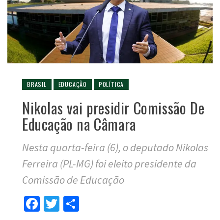
BRASIL
EDUCAÇÃO
POLÍTICA
Nikolas vai presidir Comissão De
Educação na Câmara
Nesta quarta-feira (6), o deputado Nikolas
Ferreira (PL-MG) foi eleito presidente da
Comissão de Educação
Facebook
Twitter
Compartilhar