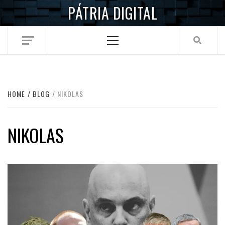
Skip
PÁTRIA DIGITAL
to
content
Primary
Menu
HOME
BLOG
NIKOLAS
NIKOLAS