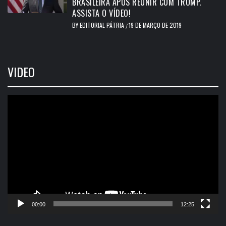
BRASILEIRA APÓS REUNIR COM TRUMP.
ASSISTA O VÍDEO!
BY
EDITORIAL PÁTRIA
19 DE MARÇO DE 2019
/
VIDEO
Tocador
de
vídeo
00:00
12:25