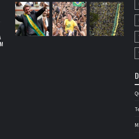
A
OM
D
Q
T
M