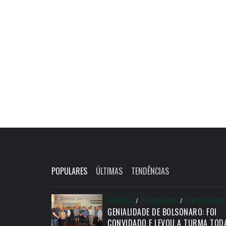
POPULARES
ÚLTIMAS
TENDÊNCIAS
POLÍTICA
/
PRESIDÊNCIA
/
SEM CATEGOR
GENIALIDADE DE BOLSONARO: FOI
CONVIDADO E LEVOU A TURMA TOD