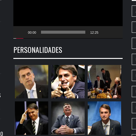
00:00
12:25
PERSONALIDADES
S
9
RO