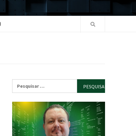
O
Pesquisar
por: