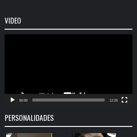
VIDEO
Tocador
de
vídeo
00:00
12:25
PERSONALIDADES