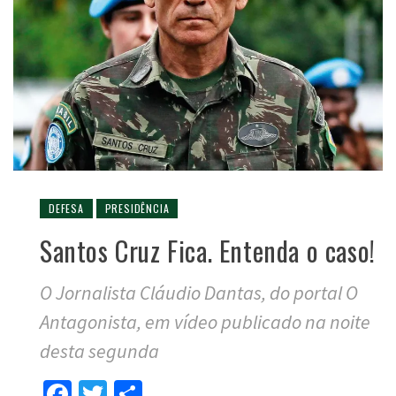
DEFESA
PRESIDÊNCIA
Santos Cruz Fica. Entenda o caso!
O Jornalista Cláudio Dantas, do portal O
Antagonista, em vídeo publicado na noite
desta segunda
Facebook
Twitter
Compartilhar