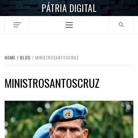
Skip
PÁTRIA DIGITAL
to
content
Primary
Menu
HOME
BLOG
MINISTROSANTOSCRUZ
MINISTROSANTOSCRUZ