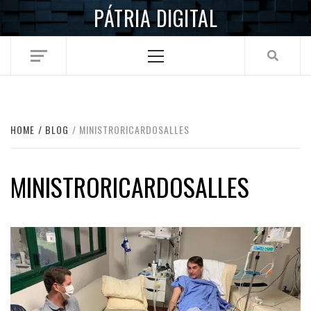
Skip
PÁTRIA DIGITAL
to
content
Primary
Menu
HOME
BLOG
MINISTRORICARDOSALLES
MINISTRORICARDOSALLES