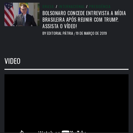
BRASIL
/
INTERNACIONAL
/
PRESIDÊNCIA
BOLSONARO CONCEDE ENTREVISTA A MÍDIA
BRASILEIRA APÓS REUNIR COM TRUMP.
ASSISTA O VÍDEO!
BY
EDITORIAL PÁTRIA
19 DE MARÇO DE 2019
/
VIDEO
Tocador
de
vídeo