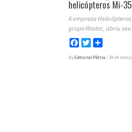
helicópteros Mi-35
A empresa Helicóptero
grupo Rostec, abriu seu
Facebook
Twitter
Compar
By
Editorial Pátria
/
28 de març