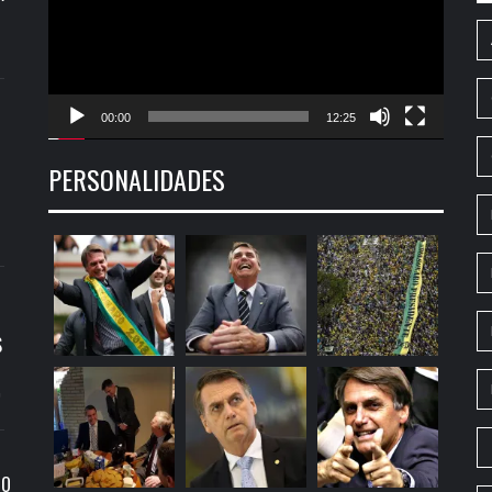
00:00
12:25
PERSONALIDADES
S
9
RO