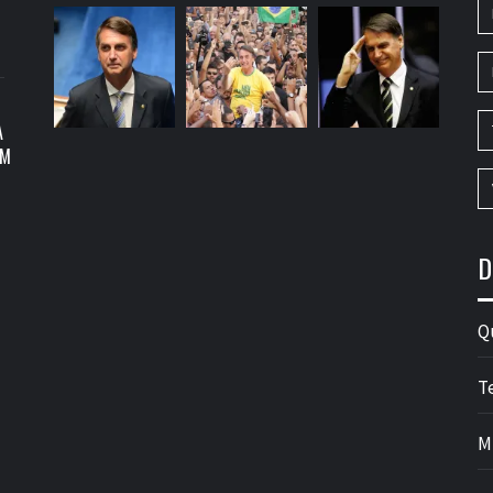
A
OM
D
Q
T
M