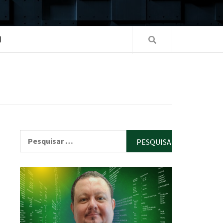
O
Pesquisar
por: