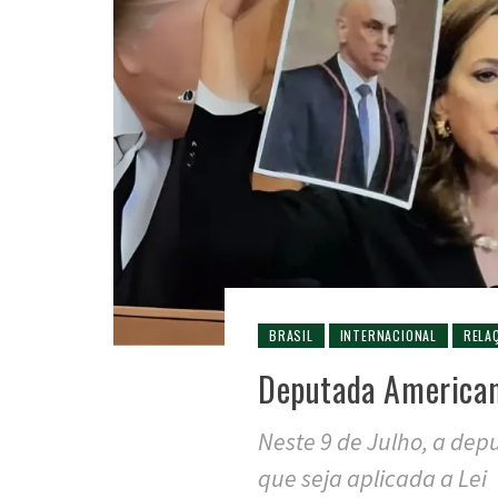
BRASIL
INTERNACIONAL
RELA
Deputada America
Neste 9 de Julho, a dep
que seja aplicada a Lei