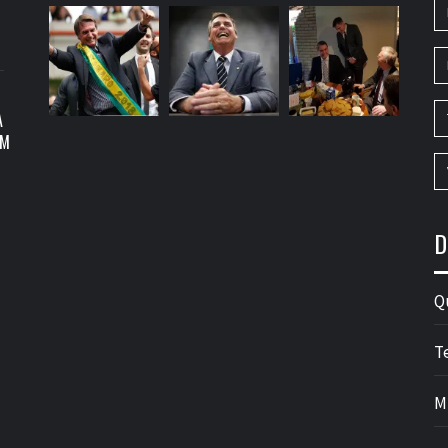
A
OM
D
Q
T
M