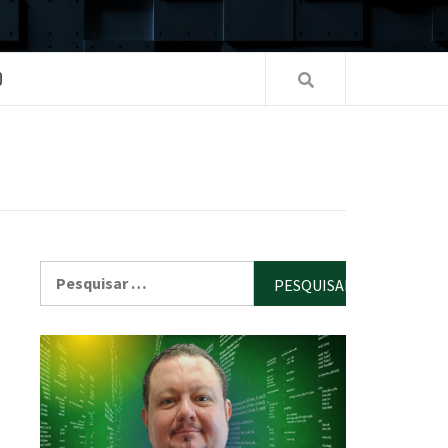
O
Pesquisar
por: