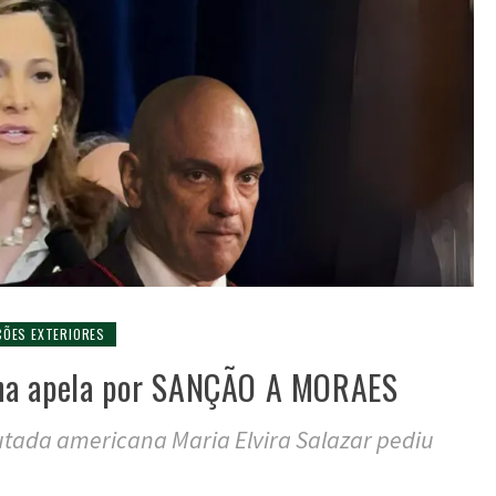
ÇÕES EXTERIORES
na apela por SANÇÃO A MORAES
utada americana Maria Elvira Salazar pediu