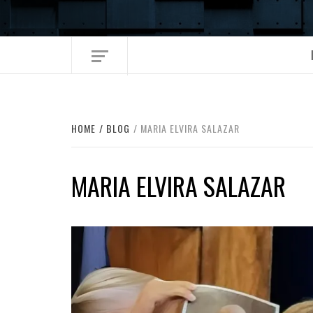
Skip
to
content
HOME
BLOG
MARIA ELVIRA SALAZAR
MARIA ELVIRA SALAZAR