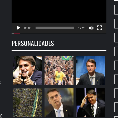
00:00
12:25
PERSONALIDADES
S
9
RO