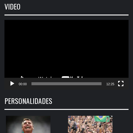
VIDEO
Tocador
de
vídeo
00:00
12:25
PERSONALIDADES