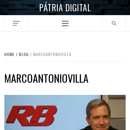
Skip
PÁTRIA DIGITAL
to
content
Primary
Menu
HOME
BLOG
MARCOANTONIOVILLA
MARCOANTONIOVILLA