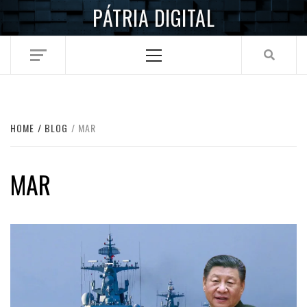
Skip
PÁTRIA DIGITAL
to
content
Primary
Menu
HOME
BLOG
MAR
MAR