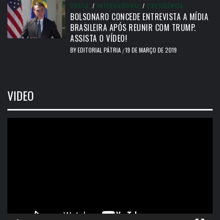
BRASIL
/
INTERNACIONAL
/
PRESIDÊNCIA
BOLSONARO CONCEDE ENTREVISTA A MÍDIA
BRASILEIRA APÓS REUNIR COM TRUMP.
ASSISTA O VÍDEO!
BY
EDITORIAL PÁTRIA
19 DE MARÇO DE 2019
/
VIDEO
Tocador
de
vídeo