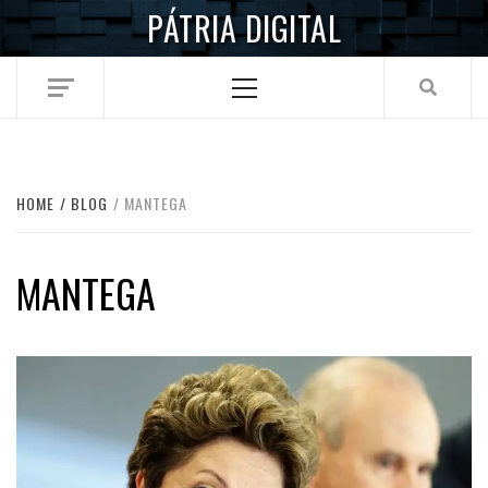
Skip
PÁTRIA DIGITAL
to
content
Primary
Menu
HOME
BLOG
MANTEGA
MANTEGA