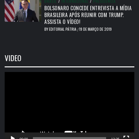
BRASIL
/
INTERNACIONAL
/
PRESIDÊNCIA
BOLSONARO CONCEDE ENTREVISTA A MÍDIA
BRASILEIRA APÓS REUNIR COM TRUMP.
ASSISTA O VÍDEO!
BY
EDITORIAL PÁTRIA
19 DE MARÇO DE 2019
/
VIDEO
Tocador
de
vídeo