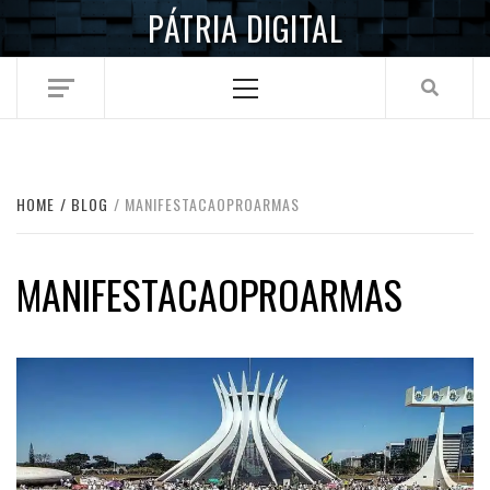
Skip
PÁTRIA DIGITAL
to
content
Primary
Menu
HOME
BLOG
MANIFESTACAOPROARMAS
MANIFESTACAOPROARMAS