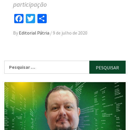
participação
Facebook
Twitter
Compartilhar
By
Editorial Pátria
/
9 de julho de 2020
Pesquisar
por: