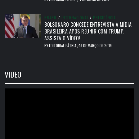
BRASIL
/
INTERNACIONAL
/
PRESIDÊNCIA
BOLSONARO CONCEDE ENTREVISTA A MÍDIA
BRASILEIRA APÓS REUNIR COM TRUMP.
ASSISTA O VÍDEO!
BY
EDITORIAL PÁTRIA
19 DE MARÇO DE 2019
/
VIDEO
Tocador
de
vídeo