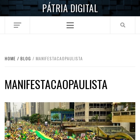
Skip
PÁTRIA DIGITAL
to
content
Primary
Menu
HOME
BLOG
MANIFESTACAOPAULISTA
MANIFESTACAOPAULISTA