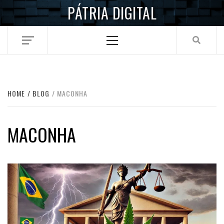
Skip
PÁTRIA DIGITAL
to
content
Primary
Menu
HOME
BLOG
MACONHA
MACONHA