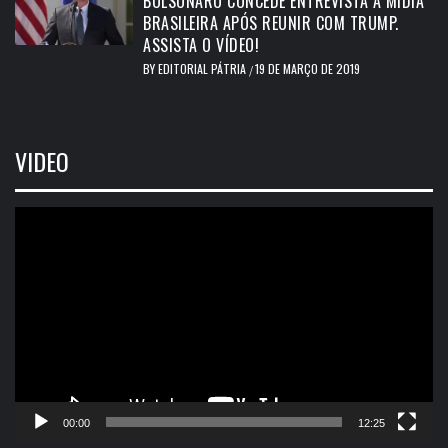
BOLSONARO CONCEDE ENTREVISTA A MÍDIA
BRASILEIRA APÓS REUNIR COM TRUMP.
ASSISTA O VÍDEO!
BY
EDITORIAL PÁTRIA
19 DE MARÇO DE 2019
/
VIDEO
Tocador
de
vídeo
00:00
12:25