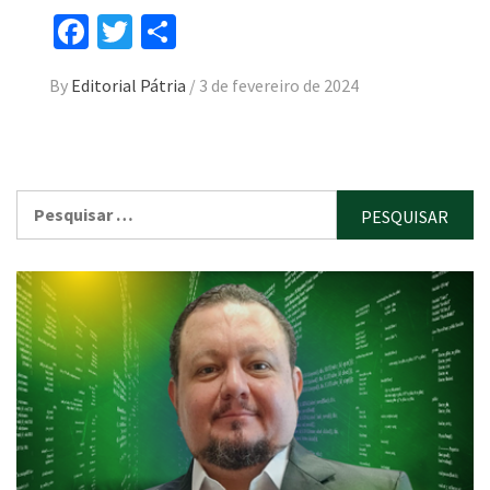
Facebook
Twitter
Compartilhar
By
Editorial Pátria
/
3 de fevereiro de 2024
Pesquisar
por: