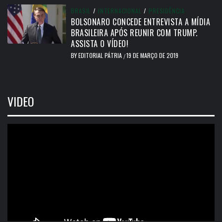
BRASIL
/
INTERNACIONAL
/
PRESIDÊNCIA
BOLSONARO CONCEDE ENTREVISTA A MÍDIA
BRASILEIRA APÓS REUNIR COM TRUMP.
ASSISTA O VÍDEO!
BY
EDITORIAL PÁTRIA
19 DE MARÇO DE 2019
/
VIDEO
Tocador
de
vídeo