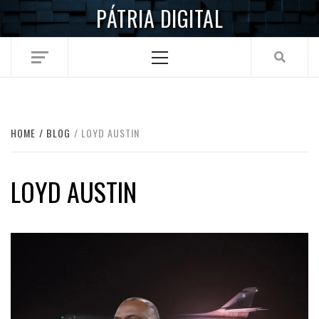
Skip
PÁTRIA DIGITAL
to
content
Primary
Menu
HOME
BLOG
LOYD AUSTIN
LOYD AUSTIN