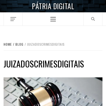
Skip
PÁTRIA DIGITAL
to
content
Primary
Menu
HOME
BLOG
JUIZADOSCRIMESDIGITAIS
JUIZADOSCRIMESDIGITAIS