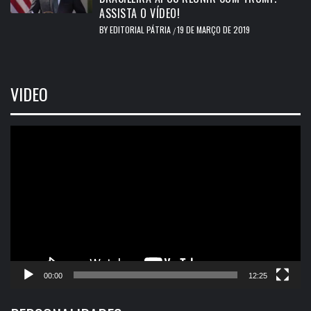
ASSISTA O VÍDEO!
BY
EDITORIAL PÁTRIA
19 DE MARÇO DE 2019
/
VIDEO
Tocador
de
vídeo
00:00
12:25