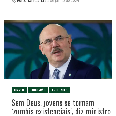
By
Editorial Pátria
/
1 de junho de 2024
BRASIL
EDUCAÇÃO
ENTIDADES
Sem Deus, jovens se tornam
‘zumbis existenciais’, diz ministro