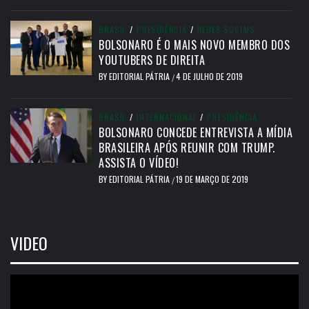
BRASIL
/
PRESIDÊNCIA
/
REDES SOCIAIS
BOLSONARO É O MAIS NOVO MEMBRO DOS
YOUTUBERS DE DIREITA
BY
EDITORIAL PÁTRIA
4 DE JULHO DE 2019
/
BRASIL
/
INTERNACIONAL
/
PRESIDÊNCIA
BOLSONARO CONCEDE ENTREVISTA A MÍDIA
BRASILEIRA APÓS REUNIR COM TRUMP.
ASSISTA O VÍDEO!
BY
EDITORIAL PÁTRIA
19 DE MARÇO DE 2019
/
VIDEO
Tocador
de