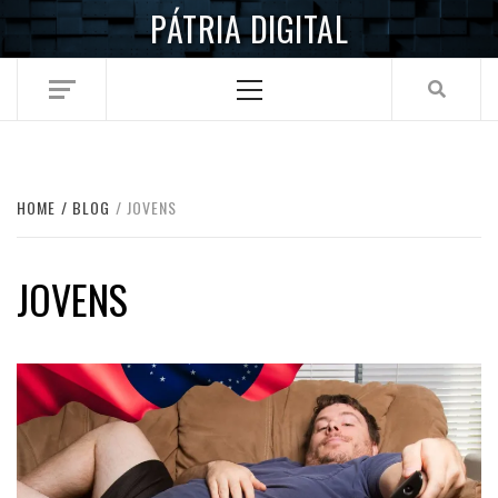
Skip
PÁTRIA DIGITAL
to
content
Primary
Menu
HOME
BLOG
JOVENS
JOVENS