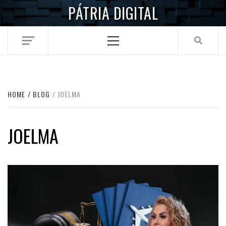
Skip
PÁTRIA DIGITAL
to
content
Primary
Menu
HOME
BLOG
JOELMA
JOELMA