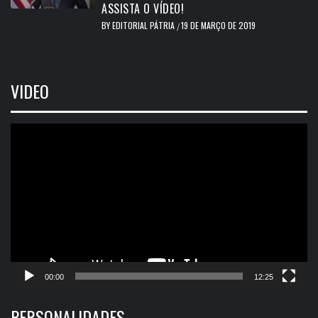
ASSISTA O VÍDEO!
BY
EDITORIAL PÁTRIA
19 DE MARÇO DE 2019
/
VIDEO
Tocador
de
vídeo
00:00
12:25
PERSONALIDADES