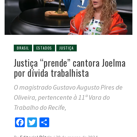
BRASIL
ESTADOS
JUSTIÇA
Justiça “prende” cantora Joelma
por dívida trabalhista
O magistrado Gustavo Augusto Pires de
Oliveira, pertencente à 11ª Vara do
Trabalho do Recife,
Facebook
Twitter
Compartilhar