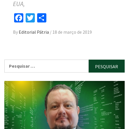
EUA,
Facebook
Twitter
Compartilhar
By
Editorial Pátria
/
18 de março de 2019
Pesquisar
por: