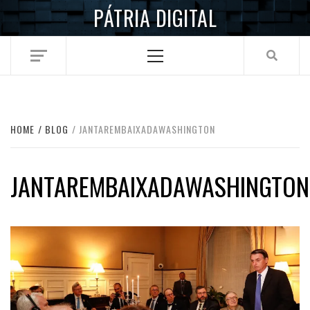
Skip
PÁTRIA DIGITAL
to
content
Primary
Menu
HOME
BLOG
JANTAREMBAIXADAWASHINGTON
JANTAREMBAIXADAWASHINGTON