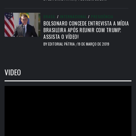
BRASIL
/
INTERNACIONAL
/
PRESIDÊNCIA
BOLSONARO CONCEDE ENTREVISTA A MÍDIA
BRASILEIRA APÓS REUNIR COM TRUMP.
ASSISTA O VÍDEO!
BY
EDITORIAL PÁTRIA
19 DE MARÇO DE 2019
/
VIDEO
Tocador
de
vídeo